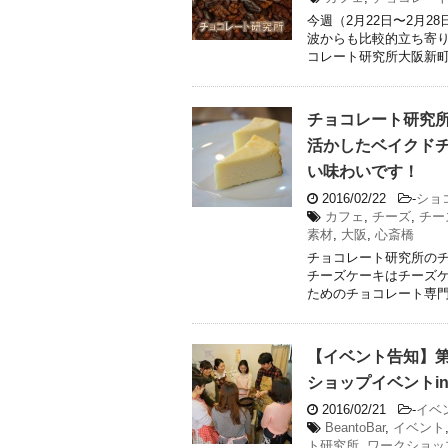
今週（2月22日〜2月
波からも比較的立ち寄
コレート研究所大阪新町店
チョコレート研究
活かしたベイクド
い味わいです！
2016/02/22
-
ショ
カフェ
,
チーズ
,
チー
素材
,
大阪
,
心斎橋
チョコレート研究所の
チーズケーキはチーズケ
ためのチョコレート専門カ
【イベント告知】第
ショップイベントi
2016/02/21
-
イベ
BeantoBar
,
イベント
ト研究所
,
ワークショッ