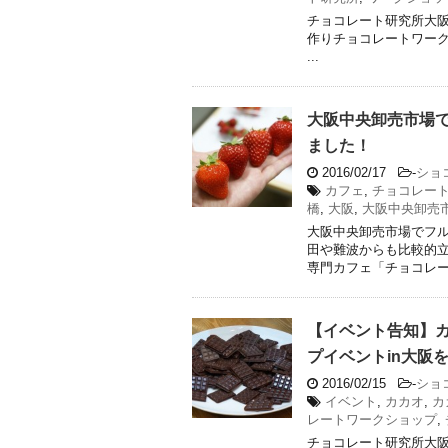
チョコレート研究所大
作りチョコレートワークショップ（
...
大阪中央卸売市場
ました！
2016/02/17
-
ショ
カフェ
,
チョコレー
橋
,
大阪
,
大阪中央卸売
大阪中央卸売市場でフル
田や難波からも比較的
専門カフェ「チョコレート
【イベント告知】
プイベントin大阪
2016/02/15
-
ショ
イベント
,
カカオ
,
カ
レートワークショップ
,
チョコレート研究所大