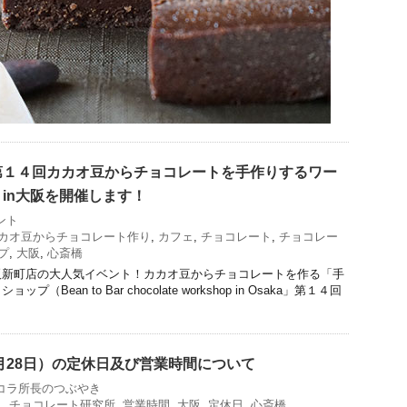
第１４回カカオ豆からチョコレートを手作りするワー
in大阪を開催します！
ント
カオ豆からチョコレート作り
,
カフェ
,
チョコレート
,
チョコレー
プ
,
大阪
,
心斎橋
阪新町店の大人気イベント！カカオ豆からチョコレートを作る「手
Bean to Bar chocolate workshop in Osaka」第１４回
2月28日）の定休日及び営業時間について
コラ所長のつぶやき
ト
,
チョコレート研究所
,
営業時間
,
大阪
,
定休日
,
心斎橋