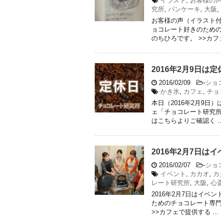
イラスト
,
お客様の
究所
,
パンケーキ
,
大阪
,
お客様の声（イラスト付
ョコレート好きのため
のちひろです。 >>カフェ 
2016年2月9日は
2016/02/09
-
ショ
かき氷
,
カフェ
,
チョ
本日（2016年2月9
ェ「チョコレート研究所
はこちらよりご確認く ..
2016年2月7日
2016/02/07
-
ショ
イベント
,
カカオ
,
カ
レート研究所
,
大阪
,
心
2016年2月7日はイ
ためのチョコレート専
>>カフェで提供する ...