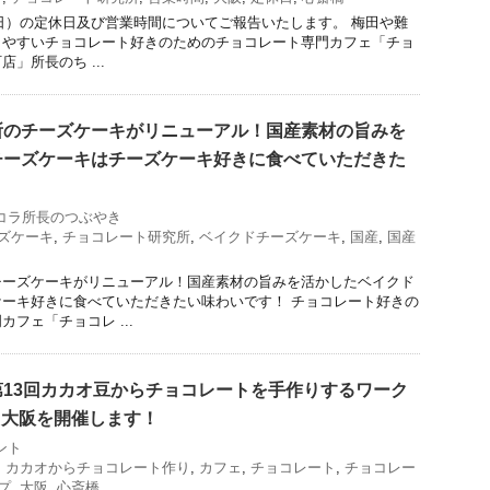
28日）の定休日及び営業時間についてご報告いたします。 梅田や難
りやすいチョコレート好きのためのチョコレート専門カフェ「チョ
」所長のち ...
所のチーズケーキがリニューアル！国産素材の旨みを
チーズケーキはチーズケーキ好きに食べていただきた
コラ所長のつぶやき
ズケーキ
,
チョコレート研究所
,
ベイクドチーズケーキ
,
国産
,
国産
チーズケーキがリニューアル！国産素材の旨みを活かしたベイクド
ーキ好きに食べていただきたい味わいです！ チョコレート好きの
フェ「チョコレ ...
13回カカオ豆からチョコレートを手作りするワーク
n大阪を開催します！
ント
,
カカオからチョコレート作り
,
カフェ
,
チョコレート
,
チョコレー
プ
,
大阪
,
心斎橋