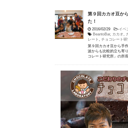
第９回カカオ豆か
た！
2016/02/29
-
イベ
BeantoBar
,
カカオ
,
レート
,
チョコレート研
第９回カカオ豆から手作
波からも比較的立ち寄
コレート研究所」の所長ち