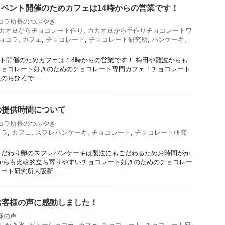
日はイベント開催のためカフェは14時からの営業です！
コラ所長のつぶやき
カオ豆からチョコレート作り
,
カカオ豆から手作りチョコレートワ
ョコラ
,
カフェ
,
チョコレート
,
チョコレート研究所
,
パンケーキ
,
ベント開催のためカフェは１4時からの営業です！ 梅田や難波からも
チョコレート好きのためのチョコレート専門カフェ「チョコレート
ちひろで ...
の提供時間について
コラ所長のつぶやき
コラ
,
カフェ
,
スフレパンケーキ
,
チョコレート
,
チョコレート研究
こだわり卵のスフレパンケーキは製法にもこだわるためお時間がか
からも比較的立ち寄りやすいチョコレート好きのためのチョコレー
ト研究所大阪新 ...
お客様の声に感動しました！
様の声