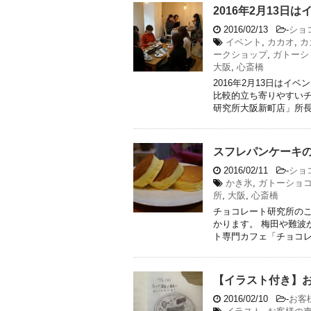
2016年2月13
2016/02/13
-
ショ
イベント
,
カカオ
,
カ
ークショップ
,
ガトーシ
大阪
,
心斎橋
2016年2月13日はイ
比較的立ち寄りやすい
研究所大阪新町店」所長の
スフレパンケーキ
2016/02/11
-
ショ
かき氷
,
ガトーショ
所
,
大阪
,
心斎橋
チョコレート研究所の
かります。 梅田や難波
ト専門カフェ「チョコレー
【イラスト付き】
2016/02/10
-
お客