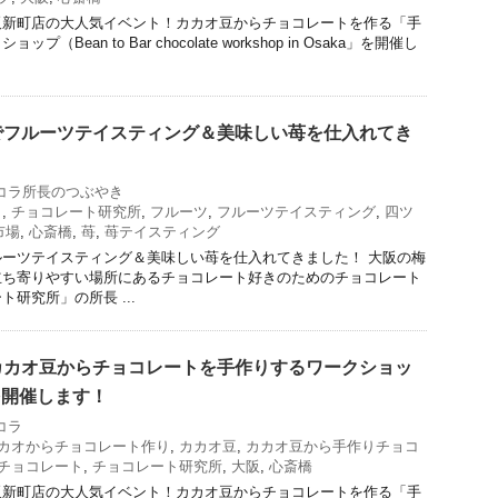
阪新町店の大人気イベント！カカオ豆からチョコレートを作る「手
Bean to Bar chocolate workshop in Osaka」を開催し
でフルーツテイスティング＆美味しい苺を仕入れてき
コラ所長のつぶやき
ト
,
チョコレート研究所
,
フルーツ
,
フルーツテイスティング
,
四ツ
市場
,
心斎橋
,
苺
,
苺テイスティング
ーツテイスティング＆美味しい苺を仕入れてきました！ 大阪の梅
立ち寄りやすい場所にあるチョコレート好きのためのチョコレート
研究所」の所長 ...
カカオ豆からチョコレートを手作りするワークショッ
を開催します！
コラ
カオからチョコレート作り
,
カカオ豆
,
カカオ豆から手作りチョコ
チョコレート
,
チョコレート研究所
,
大阪
,
心斎橋
阪新町店の大人気イベント！カカオ豆からチョコレートを作る「手