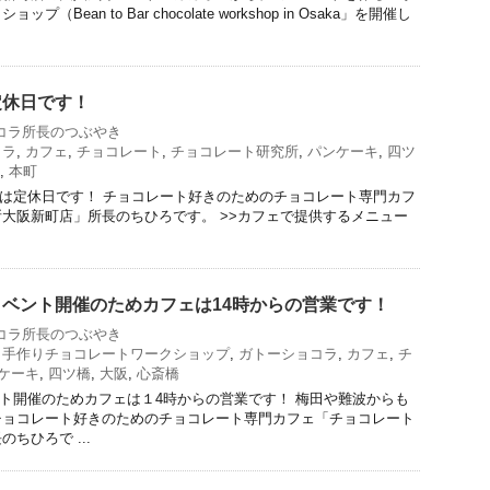
Bean to Bar chocolate workshop in Osaka」を開催し
は定休日です！
コラ所長のつぶやき
コラ
,
カフェ
,
チョコレート
,
チョコレート研究所
,
パンケーキ
,
四ツ
,
本町
5日）は定休日です！ チョコレート好きのためのチョコレート専門カフ
大阪新町店」所長のちひろです。 >>カフェで提供するメニュー
日はイベント開催のためカフェは14時からの営業です！
コラ所長のつぶやき
ら手作りチョコレートワークショップ
,
ガトーショコラ
,
カフェ
,
チ
ケーキ
,
四ツ橋
,
大阪
,
心斎橋
ベント開催のためカフェは１4時からの営業です！ 梅田や難波からも
チョコレート好きのためのチョコレート専門カフェ「チョコレート
ちひろで ...