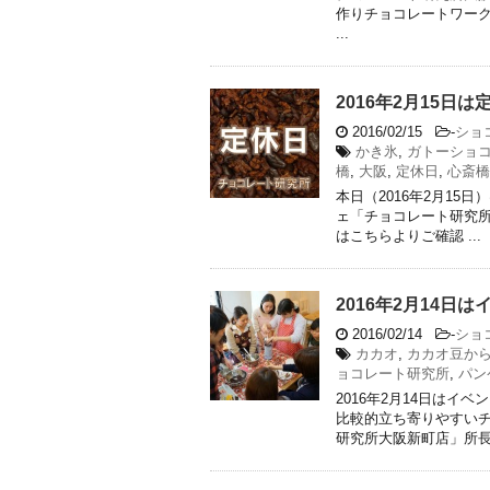
作りチョコレートワークショップ（
...
2016年2月15日
2016/02/15
-
ショ
かき氷
,
ガトーショ
橋
,
大阪
,
定休日
,
心斎橋
本日（2016年2月1
ェ「チョコレート研究所
はこちらよりご確認 ...
2016年2月14
2016/02/14
-
ショ
カカオ
,
カカオ豆か
ョコレート研究所
,
パン
2016年2月14日はイ
比較的立ち寄りやすい
研究所大阪新町店」所長の