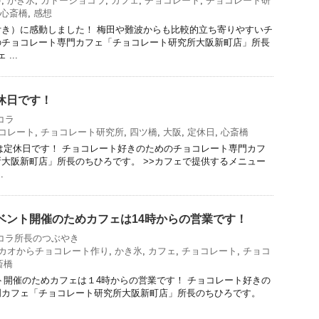
声
,
かき氷
,
ガトーショコラ
,
カフェ
,
チョコレート
,
チョコレート研
心斎橋
,
感想
き）に感動しました！ 梅田や難波からも比較的立ち寄りやすいチ
のチョコレート専門カフェ「チョコレート研究所大阪新町店」所長
...
定休日です！
コラ
コレート
,
チョコレート研究所
,
四ツ橋
,
大阪
,
定休日
,
心斎橋
日）は定休日です！ チョコレート好きのためのチョコレート専門カフ
大阪新町店」所長のちひろです。 >>カフェで提供するメニュー
.
はイベント開催のためカフェは14時からの営業です！
コラ所長のつぶやき
カオからチョコレート作り
,
かき氷
,
カフェ
,
チョコレート
,
チョコ
斎橋
ベント開催のためカフェは１4時からの営業です！ チョコレート好きの
門カフェ「チョコレート研究所大阪新町店」所長のちひろです。