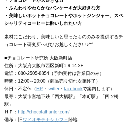
・チョコレートが大好きな方
・ふんわりやわらかなパンケーキが大好きな方
・美味しいホットチョコレートやホットジンジャー、スペ
シャリティコーヒーに酔いしれたい方
素材にこだわり、美味しいと思ったもののみを提供するチ
ョコレート研究所へぜひお越しください♪^^
■チョコレート研究所 大阪新町店
住所：大阪府大阪市西区新町1-9-14 2F
電話：080-2505-8854（予約受付は営業日のみ）
時間：12:00～20:00（商品売り切れ次第終了）
休日：不定休（
HP
・
twitter
・
facebook
で案内します）
最寄：大阪市営地下鉄「西大橋駅」「本町駅」「四ツ橋
駅」
ＨＰ：
http://chocolathunter.com/
備考：旧
ワドオモテナシカフェ
跡地